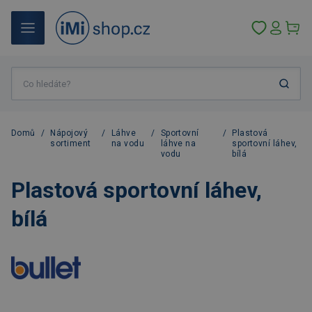
Domů
/
Nápojový
/
Láhve
/
Sportovní
/
Plastová
sortiment
na vodu
láhve na
sportovní láhev,
vodu
bílá
Plastová sportovní láhev,
bílá