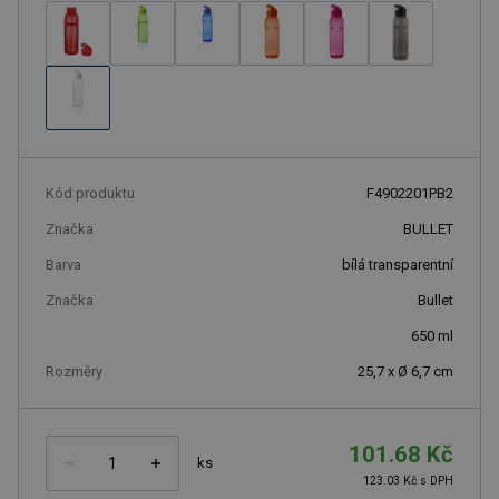
Kód produktu
F4902201PB2
Značka
BULLET
Barva
bílá transparentní
Značka
Bullet
650
ml
Rozměry
25,7 x Ø 6,7 cm
101.68 Kč
ks
123.03 Kč s DPH