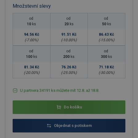
Množstevní slevy
od
od
od
10
ks
20
ks
50
ks
94.56 Kč
91.51 Kč
86.43 Kč
(-
7.00
%)
(-
10.00
%)
(-
15.00
%)
od
od
od
100
ks
200
ks
300
ks
81.34 Kč
76.26 Kč
71.18 Kč
(-
20.00
%)
(-
25.00
%)
(-
30.00
%)
U partnera 34191 ks můžete mít 12.8. až 18.8.
Do košíku
Objednat s potiskem