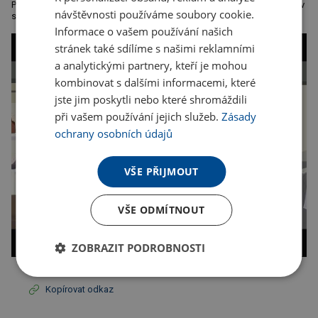
Pantone 2756C, ale může se lišit. Rozměr: průměr 6,7 x 25,7 cm. Baleno v
návštěvnosti používáme soubory cookie.
sáčku. Doporučená technologie potisku: tamponová
Informace o vašem používání našich
stránek také sdílíme s našimi reklamními
a analytickými partnery, kteří je mohou
kombinovat s dalšími informacemi, které
jste jim poskytli nebo které shromáždili
při vašem používání jejich služeb.
Zásady
ochrany osobních údajů
VŠE PŘIJMOUT
VŠE ODMÍTNOUT
ZOBRAZIT PODROBNOSTI
Kopírovat odkaz