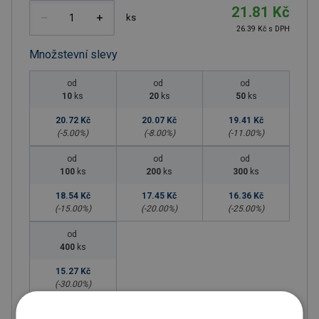
21.81 Kč
ks
26.39 Kč s DPH
Množstevní slevy
od
od
od
10
ks
20
ks
50
ks
20.72 Kč
20.07 Kč
19.41 Kč
(-
5.00
%)
(-
8.00
%)
(-
11.00
%)
od
od
od
100
ks
200
ks
300
ks
18.54 Kč
17.45 Kč
16.36 Kč
(-
15.00
%)
(-
20.00
%)
(-
25.00
%)
od
400
ks
15.27 Kč
(-
30.00
%)