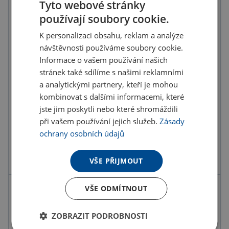
Tyto webové stránky
Na skladě 74 ks - můžete mít 11.8.
používají soubory cookie.
U partnera 17755 ks můžete mít 12.8. až 18.8.
K personalizaci obsahu, reklam a analýze
návštěvnosti používáme soubory cookie.
Do košíku
Informace o vašem používání našich
stránek také sdílíme s našimi reklamními
Objednat s potiskem
a analytickými partnery, kteří je mohou
kombinovat s dalšími informacemi, které
Doručení
Možnosti doručení »
jste jim poskytli nebo které shromáždili
při vašem používání jejich služeb.
Zásady
Osobní odběr
Výdejní místa »
ochrany osobních údajů
Přidat do oblíbených
VŠE PŘIJMOUT
VŠE ODMÍTNOUT
Možnosti potisku
ZOBRAZIT PODROBNOSTI