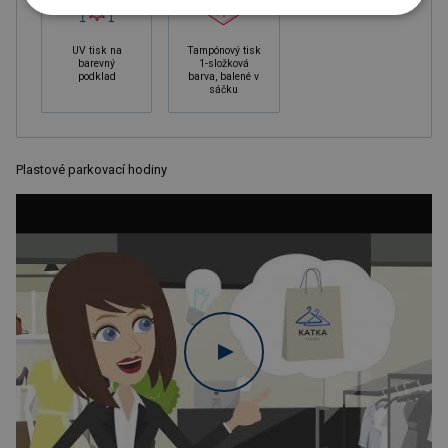
UV tisk na
Tampónový tisk
barevný
1-složková
podklad
barva, balené v
sáčku
Plastové parkovací hodiny