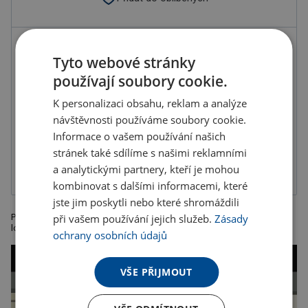
Možnosti potisku
Tyto webové stránky
používají soubory cookie.
K personalizaci obsahu, reklam a analýze
návštěvnosti používáme soubory cookie.
Informace o vašem používání našich
UV tisk na bílý
Tampónový tisk
podklad
1-složková
stránek také sdílíme s našimi reklamními
barva, balené v
sáčku
a analytickými partnery, kteří je mohou
kombinovat s dalšími informacemi, které
jste jim poskytli nebo které shromáždili
Plastový zapalovač, nabíjený přes USB kabel a svítí bez plamene. Vaše
při vašem používání jejich služeb.
Zásady
logo vytiskneme na zapalovač.
ochrany osobních údajů
VŠE PŘIJMOUT