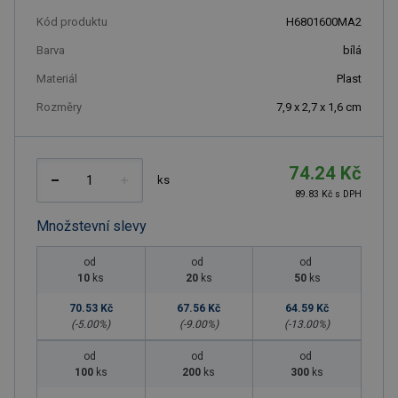
Kód produktu
H6801600MA2
Barva
bílá
Materiál
Plast
Rozměry
7,9 x 2,7 x 1,6 cm
74.24 Kč
ks
89.83 Kč s DPH
Množstevní slevy
od
od
od
10
ks
20
ks
50
ks
70.53 Kč
67.56 Kč
64.59 Kč
(-
5.00
%)
(-
9.00
%)
(-
13.00
%)
od
od
od
100
ks
200
ks
300
ks