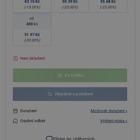
63.10 Kč
59.39 Kč
55.68 Kč
(-
15.00
%)
(-
20.00
%)
(-
25.00
%)
od
400
ks
51.97 Kč
(-
30.00
%)
Není skladem
Do košíku
Objednat s potiskem
Doručení
Možnosti doručení »
Osobní odběr
Výdejní místa »
Přidat do oblíbených