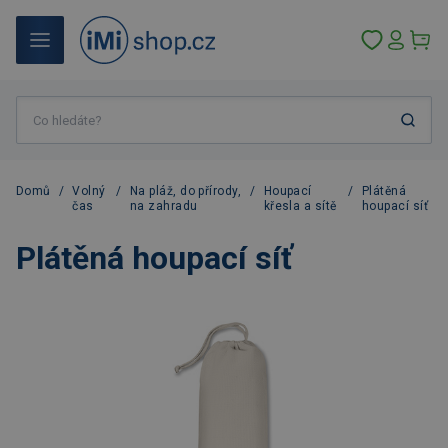
Domů
/
Volný
/
Na pláž, do přírody,
/
Houpací
/
Plátěná
čas
na zahradu
křesla a sítě
houpací síť
Plátěná houpací síť