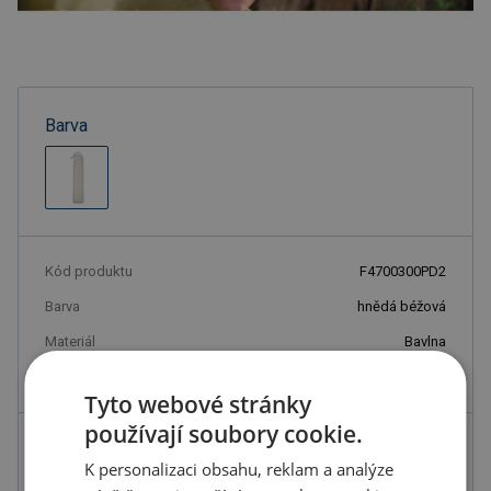
Barva
Kód produktu
F4700300PD2
Barva
hnědá béžová
Materiál
Bavlna
Rozměry
194X81CM
Tyto webové stránky
používají soubory cookie.
600.50 Kč
K personalizaci obsahu, reklam a analýze
ks
726.61 Kč s DPH