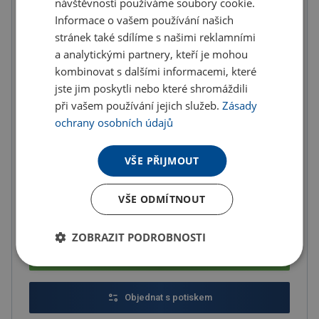
návštěvnosti používáme soubory cookie.
Informace o vašem používání našich
Množstevní slevy
stránek také sdílíme s našimi reklamními
od
od
od
a analytickými partnery, kteří je mohou
10
ks
20
ks
50
ks
kombinovat s dalšími informacemi, které
jste jim poskytli nebo které shromáždili
510.43 Kč
480.40 Kč
450.38 Kč
(-
15.00
%)
(-
20.00
%)
(-
25.00
%)
při vašem používání jejich služeb.
Zásady
ochrany osobních údajů
od
100
ks
VŠE PŘIJMOUT
420.35 Kč
(-
30.00
%)
VŠE ODMÍTNOUT
U partnera 1772 ks můžete mít 12.8. až 18.8.
ZOBRAZIT PODROBNOSTI
Do košíku
Objednat s potiskem