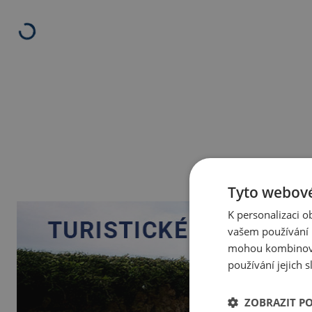
Tyto webové
K personalizaci 
vašem používání n
mohou kombinovat
používání jejich 
ZOBRAZIT P