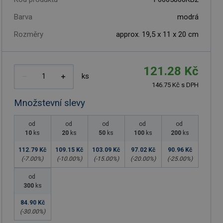
Barva
modrá
Rozměry
approx. 19,5 x 11 x 20 cm
121.28 Kč
ks
146.75 Kč s DPH
Množstevní slevy
od
od
od
od
od
10
ks
20
ks
50
ks
100
ks
200
ks
112.79 Kč
109.15 Kč
103.09 Kč
97.02 Kč
90.96 Kč
(-
7.00
%)
(-
10.00
%)
(-
15.00
%)
(-
20.00
%)
(-
25.00
%)
od
300
ks
84.90 Kč
(-
30.00
%)