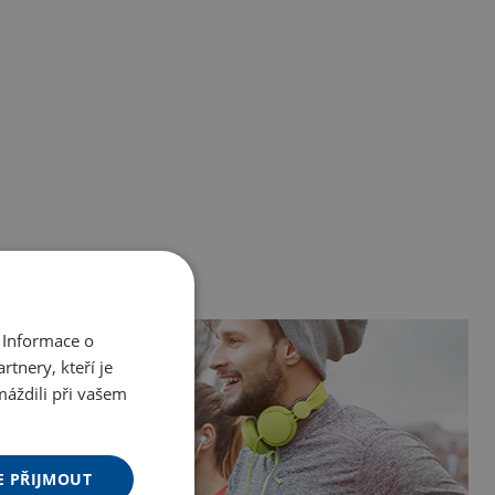
 Informace o
tnery, kteří je
máždili při vašem
E PŘIJMOUT