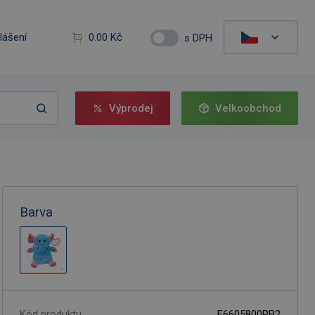
hlášení
0.00 Kč
s DPH
Výprodej
Velkoobchod
Barva
Kód produktu
F6605800RB2