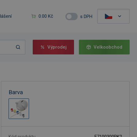
hlášení
0.00 Kč
s DPH
Výprodej
Velkoobchod
Barva
Kód produktu
F7100300PK2