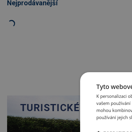
Nejprodávanější
Tyto webové
K personalizaci 
vašem používání n
mohou kombinovat
používání jejich 