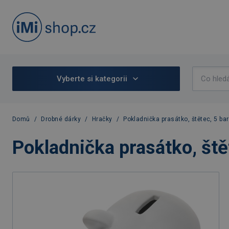
Vyberte si kategorii
Domů
/
Drobné dárky
/
Hračky
/
Pokladnička prasátko, štětec, 5 ba
Pokladnička prasátko, ště