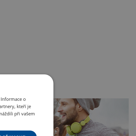
 Informace o
tnery, kteří je
máždili při vašem