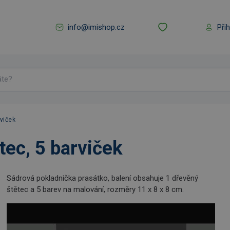
info@imishop.cz
Při
rviček
tec, 5 barviček
Sádrová pokladnička prasátko, balení obsahuje 1 dřevěný
štětec a 5 barev na malování, rozměry 11 x 8 x 8 cm.