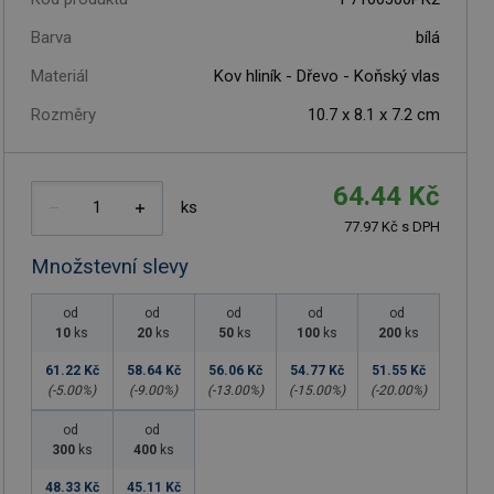
Barva
bílá
Materiál
Kov hliník - Dřevo - Koňský vlas
Rozměry
10.7 x 8.1 x 7.2 cm
64.44 Kč
ks
77.97 Kč s DPH
Množstevní slevy
od
od
od
od
od
10
ks
20
ks
50
ks
100
ks
200
ks
61.22 Kč
58.64 Kč
56.06 Kč
54.77 Kč
51.55 Kč
(-
5.00
%)
(-
9.00
%)
(-
13.00
%)
(-
15.00
%)
(-
20.00
%)
od
od
300
ks
400
ks
48.33 Kč
45.11 Kč