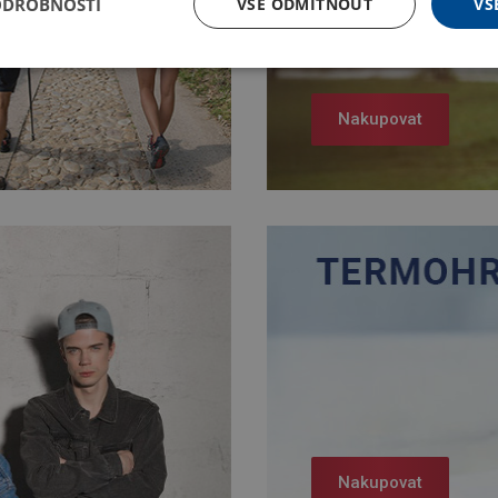
ODROBNOSTI
VŠE ODMÍTNOUT
VŠ
Nakupovat
Nakupovat