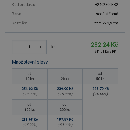
Kód produktu
H2402800RB2
Barva
šedá stříbrná
Rozměry
22 x 5 x 2,9 cm
282.24 Kč
ks
341.51 Kč s DPH
Množstevní slevy
od
od
od
10
ks
20
ks
50
ks
254.02 Kč
239.90 Kč
225.79 Kč
(-
10.00
%)
(-
15.00
%)
(-
20.00
%)
od
od
100
ks
200
ks
211.68 Kč
197.57 Kč
(-
25.00
%)
(-
30.00
%)