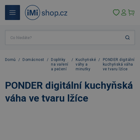
Domů
/
Domácnost
/
Doplňky
/
Kuchyňské
/
PONDER digitální
na vaření
váhy a
kuchyňská váha
a pečení
minutky
ve tvaru lžíce
PONDER digitální kuchyňská
váha ve tvaru lžíce