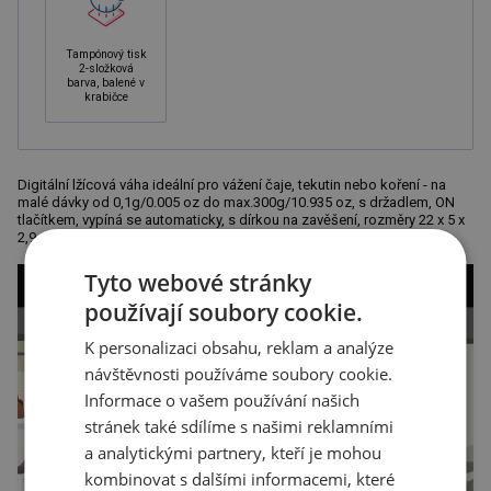
Tampónový tisk
2-složková
barva, balené v
krabičce
Digitální lžícová váha ideální pro vážení čaje, tekutin nebo koření - na
malé dávky od 0,1g/0.005 oz do max.300g/10.935 oz, s držadlem, ON
tlačítkem, vypíná se automaticky, s dírkou na zavěšení, rozměry 22 x 5 x
2,9 cm.
Tyto webové stránky
používají soubory cookie.
K personalizaci obsahu, reklam a analýze
návštěvnosti používáme soubory cookie.
Informace o vašem používání našich
stránek také sdílíme s našimi reklamními
a analytickými partnery, kteří je mohou
kombinovat s dalšími informacemi, které