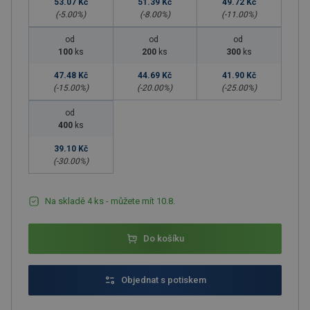
53.07 Kč
51.39 Kč
49.72 Kč
(-
5.00
%)
(-
8.00
%)
(-
11.00
%)
od
od
od
100
ks
200
ks
300
ks
47.48 Kč
44.69 Kč
41.90 Kč
(-
15.00
%)
(-
20.00
%)
(-
25.00
%)
od
400
ks
39.10 Kč
(-
30.00
%)
Na skladě 4 ks - můžete mít 10.8.
Do košíku
Objednat s potiskem