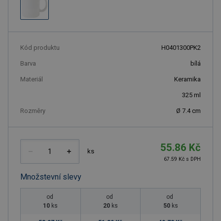
Kód produktu
H0401300PK2
Barva
bílá
Materiál
Keramika
325
ml
Rozměry
Ø 7.4 cm
55.86 Kč
ks
67.59 Kč s DPH
Množstevní slevy
od
od
od
10
ks
20
ks
50
ks