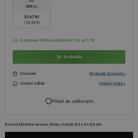
od
400
ks
23.67 Kč
(-
30.00
%)
U partnera 318 ks můžete mít 11.8. až 17.8.
Do košíku
Doručení
Možnosti doručení »
Osobní odběr
Výdejní místa »
Přidat do oblíbených
Kovová klíčenka ve tvaru dresu, rozměr 8,3 x 4 x 0,6 cm.