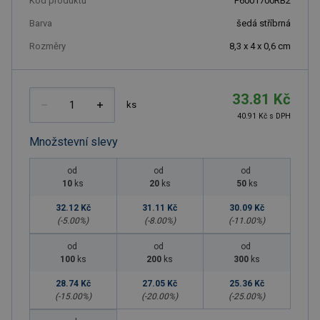
Kód produktu
F6001700RB2
Barva
šedá stříbrná
Rozměry
8,3 x 4 x 0,6 cm
33.81 Kč
ks
40.91 Kč s DPH
Množstevní slevy
od
od
od
10
ks
20
ks
50
ks
32.12 Kč
31.11 Kč
30.09 Kč
(-
5.00
%)
(-
8.00
%)
(-
11.00
%)
od
od
od
100
ks
200
ks
300
ks
28.74 Kč
27.05 Kč
25.36 Kč
(-
15.00
%)
(-
20.00
%)
(-
25.00
%)