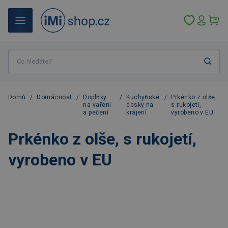
Domů
/
Domácnost
/
Doplňky
/
Kuchyňské
/
Prkénko z olše,
na vaření
desky na
s rukojetí,
a pečení
krájení
vyrobeno v EU
Prkénko z olše, s rukojetí,
vyrobeno v EU