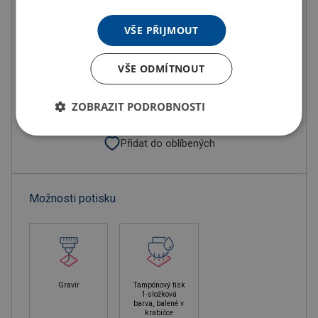
VŠE PŘIJMOUT
Objednat s potiskem
VŠE ODMÍTNOUT
Doručení
Možnosti doručení »
Osobní odběr
Výdejní místa »
ZOBRAZIT PODROBNOSTI
Přidat do oblíbených
Možnosti potisku
Gravír
Tampónový tisk
1-složková
barva, balené v
krabičce