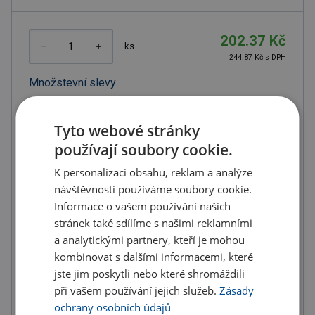
202.37 Kč
ks
244.87 Kč s DPH
Množstevní slevy
od
od
od
10
ks
20
ks
50
ks
Tyto webové stránky
používají soubory cookie.
182.13 Kč
172.01 Kč
161.90 Kč
(-
10.00
%)
(-
15.00
%)
(-
20.00
%)
K personalizaci obsahu, reklam a analýze
od
od
návštěvnosti používáme soubory cookie.
100
ks
200
ks
Informace o vašem používání našich
stránek také sdílíme s našimi reklamními
151.78 Kč
141.66 Kč
(-
25.00
%)
(-
30.00
%)
a analytickými partnery, kteří je mohou
kombinovat s dalšími informacemi, které
jste jim poskytli nebo které shromáždili
U partnera 11181 ks můžete mít 11.8. až 17.8.
při vašem používání jejich služeb.
Zásady
ochrany osobních údajů
Do košíku