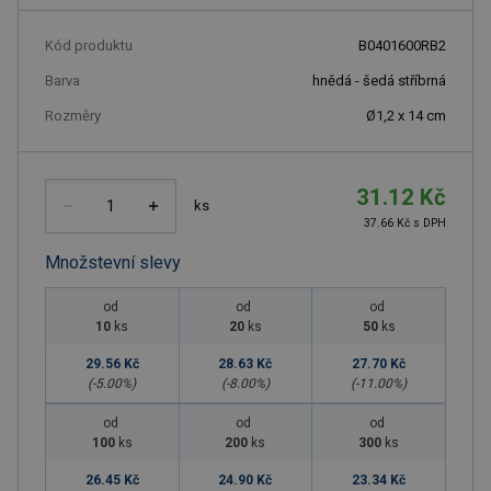
Kód produktu
B0401600RB2
Barva
hnědá - šedá stříbrná
Rozměry
Ø1,2 x 14 cm
31.12 Kč
ks
37.66 Kč s DPH
Množstevní slevy
od
od
od
10
ks
20
ks
50
ks
29.56 Kč
28.63 Kč
27.70 Kč
(-
5.00
%)
(-
8.00
%)
(-
11.00
%)
od
od
od
100
ks
200
ks
300
ks
26.45 Kč
24.90 Kč
23.34 Kč