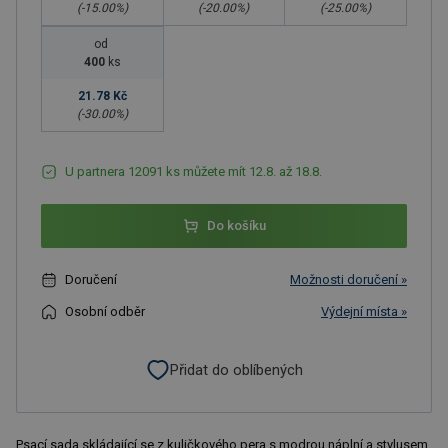
(-
15.00
%)
(-
20.00
%)
(-
25.00
%)
od
400
ks
21.78 Kč
(-
30.00
%)
U partnera 12091 ks můžete mít 12.8. až 18.8.
Do košíku
Doručení
Možnosti doručení »
Osobní odběr
Výdejní místa »
Přidat do oblíbených
Psací sada skládající se z kuličkového pera s modrou náplní a stylusem