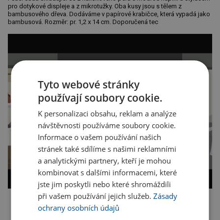
pro dotykové displeje a z mikrotužky. Oba kusy jsou s tělem z
bambusového dřeva. Dodáváme v papírové krabičce, která vypadá jako
bambusová. Rozměr: pr. 1,2 x 14 cm. Doporučená tec
Tyto webové stránky
používají soubory cookie.
K personalizaci obsahu, reklam a analýze
návštěvnosti používáme soubory cookie.
Informace o vašem používání našich
stránek také sdílíme s našimi reklamními
a analytickými partnery, kteří je mohou
kombinovat s dalšími informacemi, které
jste jim poskytli nebo které shromáždili
při vašem používání jejich služeb.
Zásady
ochrany osobních údajů
Kopírovat odkaz