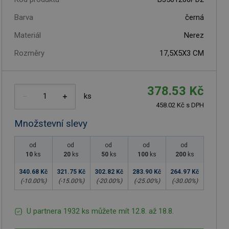
Barva
černá
Materiál
Nerez
Rozměry
17,5X5X3 CM
378.53 Kč
ks
458.02 Kč s DPH
Množstevní slevy
od
od
od
od
od
10
ks
20
ks
50
ks
100
ks
200
ks
340.68 Kč
321.75 Kč
302.82 Kč
283.90 Kč
264.97 Kč
(-
10.00
%)
(-
15.00
%)
(-
20.00
%)
(-
25.00
%)
(-
30.00
%)
U partnera 1932 ks můžete mít 12.8. až 18.8.