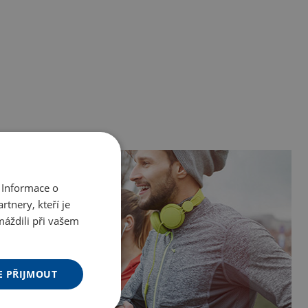
 Informace o
tnery, kteří je
máždili při vašem
E PŘIJMOUT