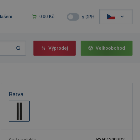
hlášení
0.00 Kč
s DPH
Výprodej
Velkoobchod
Barva
Kód produktu
B3501200PD2