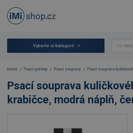
Vyberte si kategorii
Domů
/
Psací potřeby
/
Psací soupravy
/
Psací souprava kuličkovéh
Psací souprava kuličkovéh
krabičce, modrá náplň, če