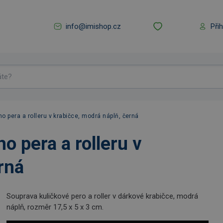
info@imishop.cz
Při
o pera a rolleru v krabičce, modrá náplň, černá
o pera a rolleru v
rná
Souprava kuličkové pero a roller v dárkové krabičce, modrá
náplň, rozměr 17,5 x 5 x 3 cm.