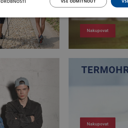
ODROBNOSTI
VŠE ODMÍTNOUT
VŠ
Nakupovat
Nakupovat