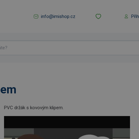
info@imishop.cz
Při
m
pem
PVC držák s kovovým klipem.