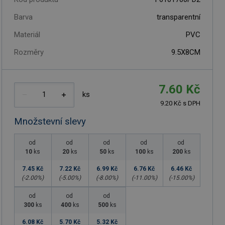
Barva
transparentní
Materiál
PVC
Rozměry
9.5X8CM
7.60 Kč
ks
9.20 Kč s DPH
Množstevní slevy
od
od
od
od
od
10
ks
20
ks
50
ks
100
ks
200
ks
7.45 Kč
7.22 Kč
6.99 Kč
6.76 Kč
6.46 Kč
(-
2.00
%)
(-
5.00
%)
(-
8.00
%)
(-
11.00
%)
(-
15.00
%)
od
od
od
300
ks
400
ks
500
ks
6.08 Kč
5.70 Kč
5.32 Kč