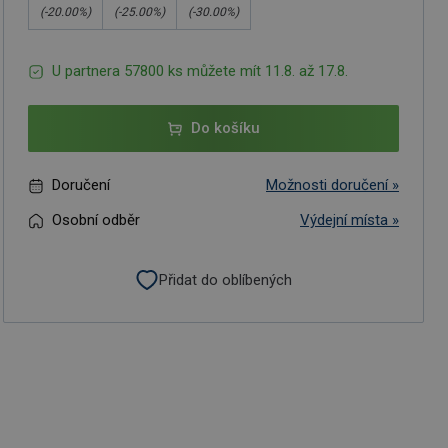
(-
20.00
%)
(-
25.00
%)
(-
30.00
%)
U partnera 57800 ks můžete mít 11.8. až 17.8.
Do košíku
Doručení
Možnosti doručení »
Osobní odběr
Výdejní místa »
Přidat do oblíbených