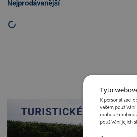
Nejprodávanější
Tyto webové
K personalizaci 
vašem používání n
mohou kombinovat
používání jejich 