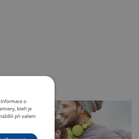
 Informace o
tnery, kteří je
máždili při vašem