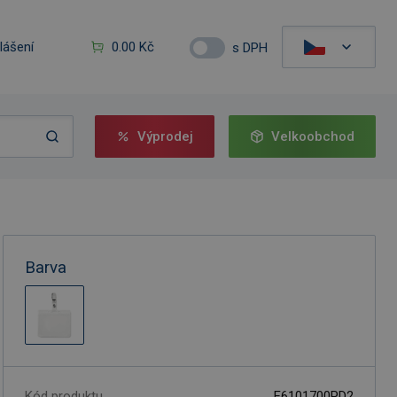
hlášení
0.00 Kč
s DPH
Výprodej
Velkoobchod
Barva
Kód produktu
F6101700PD2