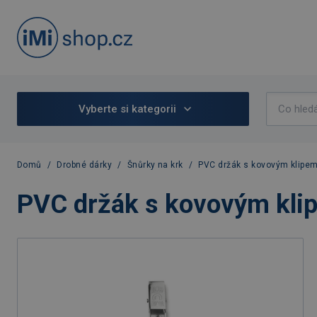
Vyberte si kategorii
Domů
/
Drobné dárky
/
Šnůrky na krk
/
PVC držák s kovovým klipe
PVC držák s kovovým kli