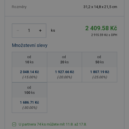
Rozměry
31,2 x 14,8 x 21,5 cm
2 409.58 Kč
ks
2 915.59 Kč s DPH
Množstevní slevy
od
od
od
10
ks
20
ks
50
ks
2 048.14 Kč
1 927.66 Kč
1 807.19 Kč
(-
15.00
%)
(-
20.00
%)
(-
25.00
%)
od
100
ks
1 686.71 Kč
(-
30.00
%)
U partnera 74 ks můžete mít 11.8. až 17.8.