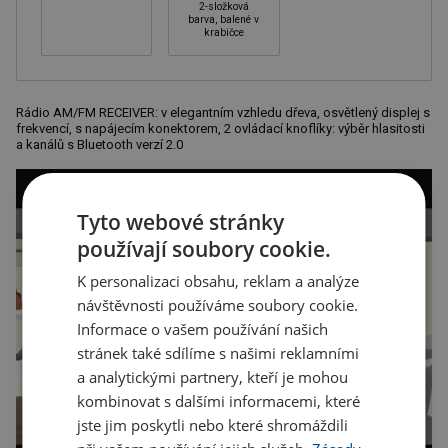
2-složková
barva, balené v
krabičce
Rádio AM/FM RECEIVER: v elegantním vzhledu dřeva, osvětlený displej s
frekvencí, s napájecím konektorem, 2 ovládací knoflíky: výběr hlasitosti
a kanálů s Bluetooth verzí 2.0
Tyto webové stránky
používají soubory cookie.
K personalizaci obsahu, reklam a analýze
návštěvnosti používáme soubory cookie.
Informace o vašem používání našich
stránek také sdílíme s našimi reklamními
a analytickými partnery, kteří je mohou
kombinovat s dalšími informacemi, které
jste jim poskytli nebo které shromáždili