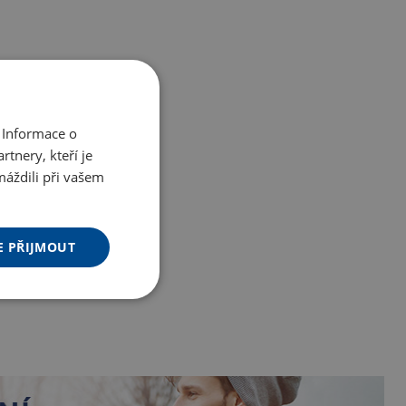
 Informace o
tnery, kteří je
máždili při vašem
E PŘIJMOUT