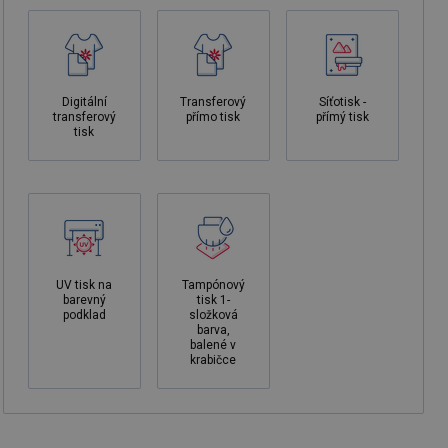
Digitální
Transferový
Síťotisk -
transferový
přímo tisk
přímý tisk
tisk
UV tisk na
Tampónový
barevný
tisk 1-
podklad
složková
barva,
balené v
krabičce