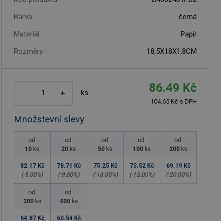
Barva
černá
Materiál
Papír
Rozměry
18,5X18X1,8CM
86.49 Kč
ks
104.65 Kč s DPH
Množstevní slevy
od
od
od
od
od
10
ks
20
ks
50
ks
100
ks
200
ks
82.17 Kč
78.71 Kč
75.25 Kč
73.52 Kč
69.19 Kč
(-
5.00
%)
(-
9.00
%)
(-
13.00
%)
(-
15.00
%)
(-
20.00
%)
od
od
300
ks
400
ks
64.87 Kč
60.54 Kč