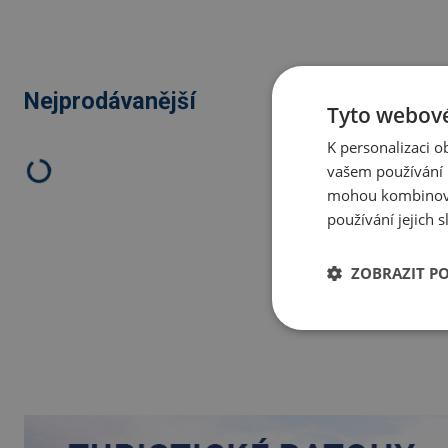
Nejprodávanější
Tyto webové
K personalizaci 
vašem používání n
mohou kombinovat
používání jejich 
ZOBRAZIT P