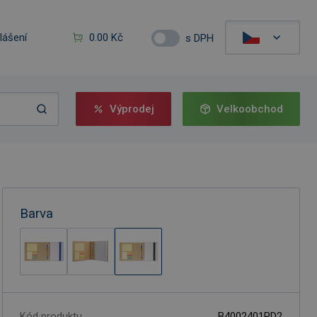
hlášení
0.00 Kč
s DPH
Výprodej
Velkoobchod
Barva
Kód produktu
B4002401PD2