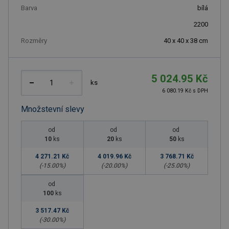
Barva
bílá
2200
Rozměry
40 x 40 x 38 cm
5 024.95 Kč
ks
6 080.19 Kč s DPH
Množstevní slevy
od
od
od
10
ks
20
ks
50
ks
4 271.21 Kč
4 019.96 Kč
3 768.71 Kč
(-
15.00
%)
(-
20.00
%)
(-
25.00
%)
od
100
ks
3 517.47 Kč
(-
30.00
%)