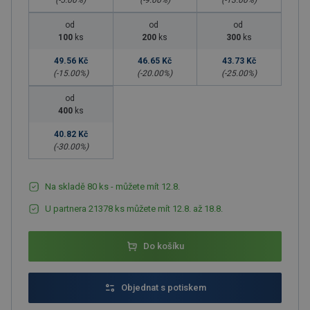
(-
5.00
%)
(-
9.00
%)
(-
13.00
%)
od
od
od
100
ks
200
ks
300
ks
49.56 Kč
46.65 Kč
43.73 Kč
(-
15.00
%)
(-
20.00
%)
(-
25.00
%)
od
400
ks
40.82 Kč
(-
30.00
%)
Na skladě 80 ks - můžete mít 12.8.
U partnera 21378 ks můžete mít 12.8. až 18.8.
Do košíku
Objednat s potiskem