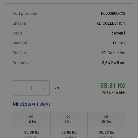
Kód produktu
F6000800RX2
Značka
XD COLLECTION
Barva
červená
Materiál
PP, Kov
Značka
XD Collection
Rozměry
5,5 x 2 x 5 cm
58.31 Kč
ks
70.56 Kč s DPH
Množstevní slevy
od
od
od
10
ks
20
ks
50
ks
55.39 Kč
53.06 Kč
50.73 Kč