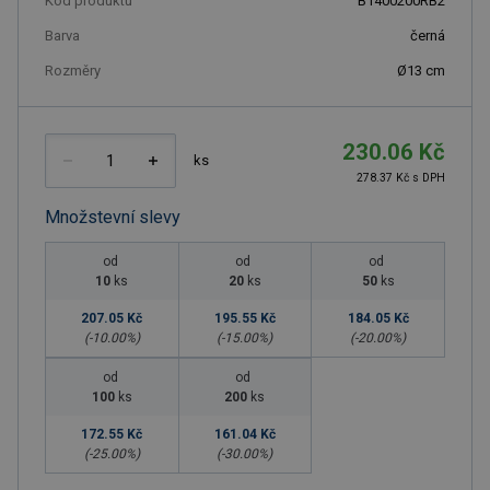
Kód produktu
B1400200RB2
Barva
černá
Rozměry
Ø13 cm
230.06 Kč
ks
278.37 Kč s DPH
Množstevní slevy
od
od
od
10
ks
20
ks
50
ks
207.05 Kč
195.55 Kč
184.05 Kč
(-
10.00
%)
(-
15.00
%)
(-
20.00
%)
od
od
100
ks
200
ks
172.55 Kč
161.04 Kč
(-
25.00
%)
(-
30.00
%)