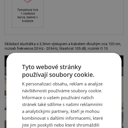
Tampónový tisk
1-složková
barva, balené v
krabičce
Skládací sluchátka s 3,5mm výstupem a kabelem dlouhým cca 120 cm,
rozsah frekvence 20 Hz - 20 kHz, hlasitost 105 dB, rozměr O 13.
Tyto webové stránky
používají soubory cookie.
K personalizaci obsahu, reklam a analýze
návštěvnosti používáme soubory cookie.
Informace o vašem používání našich
stránek také sdílíme s našimi reklamními
a analytickými partnery, kteří je mohou
kombinovat s dalšími informacemi, které
jste jim poskytli nebo které shromáždili