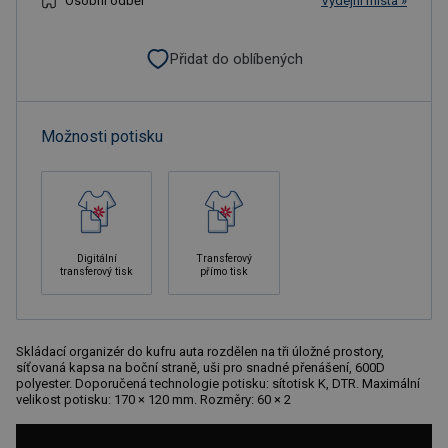
Osobní odběr
Výdejní místa »
Přidat do oblíbených
Možnosti potisku
Digitální
Transferový
transferový tisk
přímo tisk
Skládací organizér do kufru auta rozdělen na tři úložné prostory,
síťovaná kapsa na boční straně, uši pro snadné přenášení, 600D
polyester. Doporučená technologie potisku: sítotisk K, DTR. Maximální
velikost potisku: 170 × 120 mm. Rozměry: 60 × 2