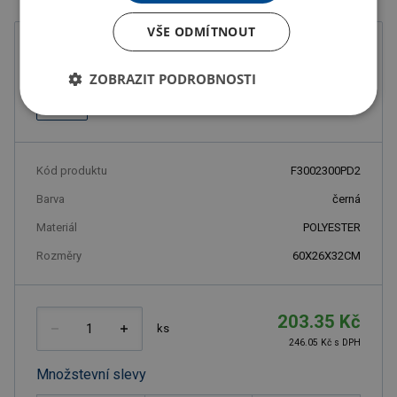
VŠE ODMÍTNOUT
Barva
ZOBRAZIT PODROBNOSTI
Kód produktu
F3002300PD2
Barva
černá
Materiál
POLYESTER
Rozměry
60X26X32CM
203.35 Kč
ks
246.05 Kč s DPH
Množstevní slevy