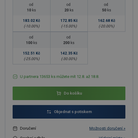
od
od
od
10
ks
20
ks
50
ks
183.02 Kč
172.85 Kč
162.68 Kč
(-
10.00
%)
(-
15.00
%)
(-
20.00
%)
od
od
100
ks
200
ks
152.51 Kč
142.35 Kč
(-
25.00
%)
(-
30.00
%)
U partnera 13653 ks můžete mít 12.8. až 18.8.
Do košíku
Objednat s potiskem
Doručení
Možnosti doručení »