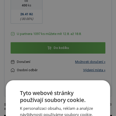
od
400
ks
26.41 Kč
(-
30.00
%)
U partnera 1097 ks můžete mít 12.8. až 18.8.
Do košíku
Doručení
Možnosti doručení »
Osobní odběr
Výdejní místa »
Přidat do oblíbených
Tyto webové stránky
používají soubory cookie.
Sada 8 ks pastelek a pravítka v dřevěné krabičce, hnědá, rozměr 20,7 x 3
K personalizaci obsahu, reklam a analýze
x 4 cm
návštěvnosti používáme soubory cookie.