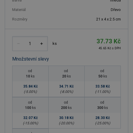
Barva
hnědá
Materiál
Dřevo
Rozměry
21 x 4 x 2.5 cm
37.73 Kč
ks
45.65 Kč s DPH
Množstevní slevy
od
od
od
10
ks
20
ks
50
ks
35.84 Kč
34.71 Kč
33.58 Kč
(-
5.00
%)
(-
8.00
%)
(-
11.00
%)
od
od
od
100
ks
200
ks
300
ks
32.07 Kč
30.18 Kč
28.30 Kč
(-
15.00
%)
(-
20.00
%)
(-
25.00
%)