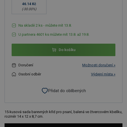
46.14 Kč
(-
30.00
%)
Na skladě 2 ks - můžete mít 13.8.
U partnera 4601 ks můžete mít 13.8. až 19.8.
Do košíku
Doručení
Možnosti doručení »
Osobní odběr
Výdejní místa »
Přidat do oblíbených
15-kusová sada barevných kříd pro psaní, balená ve čtvercovém kbelíku,
rozměr 14 x 12 x 8,7 cm.