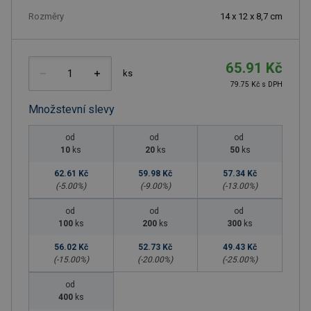
Rozměry
14 x 12 x 8,7 cm
65.91 Kč
ks
79.75 Kč s DPH
Množstevní slevy
od
od
od
10
ks
20
ks
50
ks
62.61 Kč
59.98 Kč
57.34 Kč
(-
5.00
%)
(-
9.00
%)
(-
13.00
%)
od
od
od
100
ks
200
ks
300
ks
56.02 Kč
52.73 Kč
49.43 Kč
(-
15.00
%)
(-
20.00
%)
(-
25.00
%)
od
400
ks