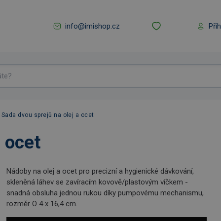
info@imishop.cz
Při
Sada dvou sprejů na olej a ocet
a ocet
Nádoby na olej a ocet pro precizní a hygienické dávkování,
skleněná láhev se zavíracím kovově/plastovým víčkem -
snadná obsluha jednou rukou díky pumpovému mechanismu,
rozměr O 4 x 16,4 cm.