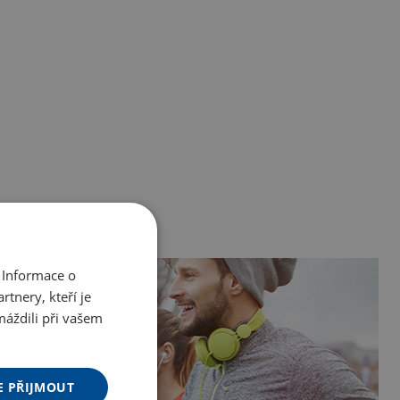
 Informace o
tnery, kteří je
máždili při vašem
E PŘIJMOUT