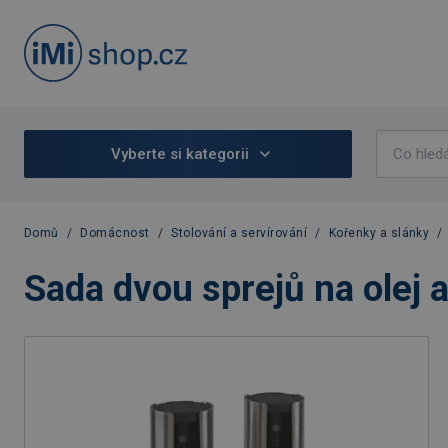
Vyberte si kategorii
Domů
/
Domácnost
/
Stolování a servírování
/
Kořenky a slánky
/
Sada dvou sprejů na olej 