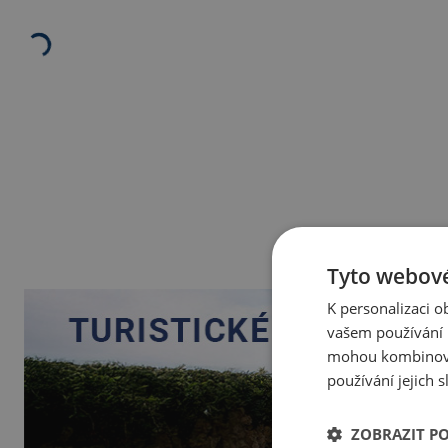
Tyto webové
K personalizaci 
vašem používání n
mohou kombinovat
používání jejich 
ZOBRAZIT P