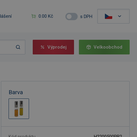
hlášení
0.00 Kč
s DPH
Výprodej
Velkoobchod
Barva
Kód produktu
H2200500RB2