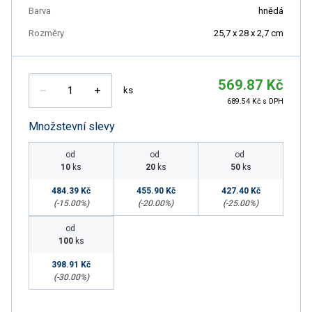
Barva
hnědá
Rozměry
25,7 x 28 x 2,7 cm
569.87 Kč
ks
689.54 Kč s DPH
Množstevní slevy
od
od
od
10
ks
20
ks
50
ks
484.39 Kč
455.90 Kč
427.40 Kč
(-
15.00
%)
(-
20.00
%)
(-
25.00
%)
od
100
ks
398.91 Kč
(-
30.00
%)