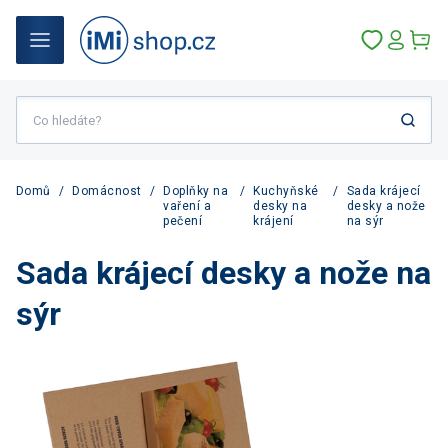
Domů
/
Domácnost
/
Doplňky na
/
Kuchyňské
/
Sada krájecí
vaření a
desky na
desky a nože
pečení
krájení
na sýr
Sada krájecí desky a nože na
sýr