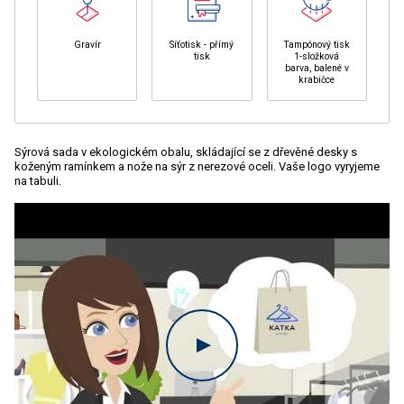
Gravír
Síťotisk - přímý
Tampónový tisk
tisk
1-složková
barva, balené v
krabičce
Sýrová sada v ekologickém obalu, skládající se z dřevěné desky s
koženým ramínkem a nože na sýr z nerezové oceli. Vaše logo vyryjeme
na tabuli.