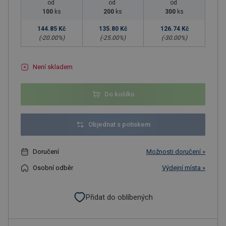
od
od
od
100
ks
200
ks
300
ks
144.85 Kč
135.80 Kč
126.74 Kč
(-
20.00
%)
(-
25.00
%)
(-
30.00
%)
Není skladem
Do košíku
Objednat s potiskem
Doručení
Možnosti doručení »
Osobní odběr
Výdejní místa »
Přidat do oblíbených