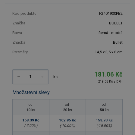
Kód produktu
F2401900PB2
Značka
BULLET
Barva
černá - modrá
Značka
Bullet
Rozměry
14,5 x 3,5 x 8 cm
181.06 Kč
ks
219.08 Kč s DPH
Množstevní slevy
od
od
od
10
ks
20
ks
50
ks
168.39 Kč
162.95 Kč
153.90 Kč
(-
7.00
%)
(-
10.00
%)
(-
15.00
%)