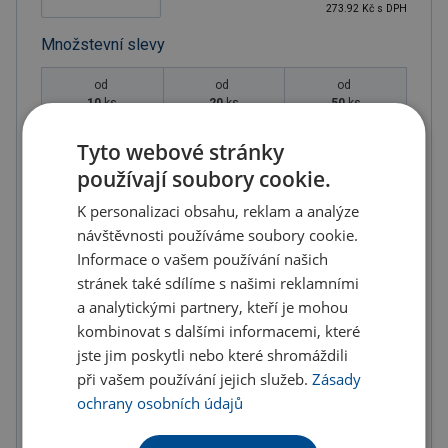
273.92 Kč s DPH
Množstevní slevy
od
od
od
10
ks
20
ks
50
ks
203.74 Kč
192.42 Kč
181.10 Kč
Tyto webové stránky
(-
10.00
%)
(-
15.00
%)
(-
20.00
%)
používají soubory cookie.
od
od
K personalizaci obsahu, reklam a analýze
100
ks
200
ks
návštěvnosti používáme soubory cookie.
169.79 Kč
158.47 Kč
Informace o vašem používání našich
(-
25.00
%)
(-
30.00
%)
stránek také sdílíme s našimi reklamními
a analytickými partnery, kteří je mohou
U partnera 1350 ks můžete mít 12.8. až 18.8.
kombinovat s dalšími informacemi, které
jste jim poskytli nebo které shromáždili
Do košíku
při vašem používání jejich služeb.
Zásady
ochrany osobních údajů
Objednat s potiskem