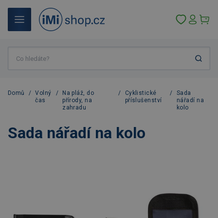
Domů
/
Volný
/
Na pláž, do
/
Cyklistické
/
Sada
čas
přírody, na
příslušenství
nářadí na
zahradu
kolo
Sada nářadí na kolo