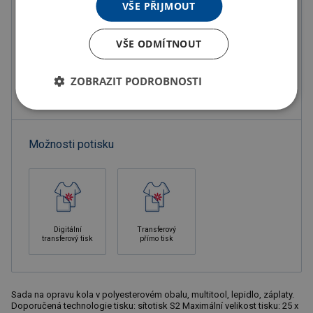
VŠE PŘIJMOUT
Doručení
Možnosti doručení »
VŠE ODMÍTNOUT
Osobní odběr
Výdejní místa »
ZOBRAZIT PODROBNOSTI
Přidat do oblíbených
Možnosti potisku
Digitální
Transferový
transferový tisk
přímo tisk
Sada na opravu kola v polyesterovém obalu, multitool, lepidlo, záplaty.
Doporučená technologie tisku: sítotisk S2 Maximální velikost tisku: 25 x