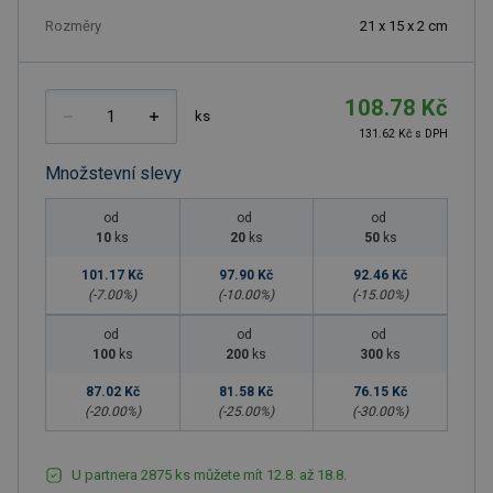
Rozměry
21 x 15 x 2 cm
108.78 Kč
ks
131.62 Kč s DPH
Množstevní slevy
od
od
od
10
ks
20
ks
50
ks
101.17 Kč
97.90 Kč
92.46 Kč
(-
7.00
%)
(-
10.00
%)
(-
15.00
%)
od
od
od
100
ks
200
ks
300
ks
87.02 Kč
81.58 Kč
76.15 Kč
(-
20.00
%)
(-
25.00
%)
(-
30.00
%)
U partnera 2875 ks můžete mít 12.8. až 18.8.