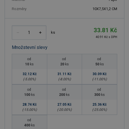
Rozměry
10X7,5X1,2 CM
33.81 Kč
ks
40.91 Kč s DPH
Množstevní slevy
od
od
od
10
ks
20
ks
50
ks
32.12 Kč
31.11 Kč
30.09 Kč
(-
5.00
%)
(-
8.00
%)
(-
11.00
%)
od
od
od
100
ks
200
ks
300
ks
28.74 Kč
27.05 Kč
25.36 Kč
(-
15.00
%)
(-
20.00
%)
(-
25.00
%)
od
400
ks