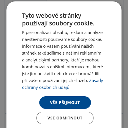
23.67 Kč
(-
30.00
%)
Tyto webové stránky
používají soubory cookie.
U partnera 41611 ks můžete mít 12.8. až 18.8.
K personalizaci obsahu, reklam a analýze
návštěvnosti používáme soubory cookie.
Do košíku
Informace o vašem používání našich
stránek také sdílíme s našimi reklamními
a analytickými partnery, kteří je mohou
Objednat s potiskem
kombinovat s dalšími informacemi, které
jste jim poskytli nebo které shromáždili
Doručení
Možnosti doručení »
při vašem používání jejich služeb.
Zásady
Osobní odběr
Výdejní místa »
ochrany osobních údajů
Přidat do oblíbených
VŠE PŘIJMOUT
VŠE ODMÍTNOUT
Možnosti potisku