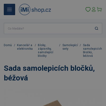
Domů
/
Kancelář a
/
Bloky,
/
Samolepící
/
Sada
elektronika
zápisníky,
sety
samolepicích
samolepící
bločků,
bločky
béžová
Sada samolepicích bločků,
béžová