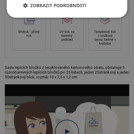
ZOBRAZIT PODROBNOSTI
Síťotisk - přímý
UV tisk na
Tampónový tisk
tisk
barevný
1-složková
podklad
barva, balené v
krabičce
Sada lepících bločků z recyklovaného kartonového obalu, obsahuje 5
různobarevných lepících bločků po 25 listech, jeden 25stránkový a jeden
50stránkový blok, rozměr 10 x 7,5 x 1,2 cm.