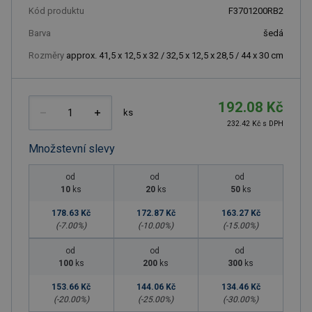
Kód produktu
F3701200RB2
Barva
šedá
Rozměry
approx. 41,5 x 12,5 x 32 / 32,5 x 12,5 x 28,5 / 44 x 30 cm
192.08 Kč
ks
232.42 Kč s DPH
Množstevní slevy
od
od
od
10
ks
20
ks
50
ks
178.63 Kč
172.87 Kč
163.27 Kč
(-
7.00
%)
(-
10.00
%)
(-
15.00
%)
od
od
od
100
ks
200
ks
300
ks
153.66 Kč
144.06 Kč
134.46 Kč
(-
20.00
%)
(-
25.00
%)
(-
30.00
%)