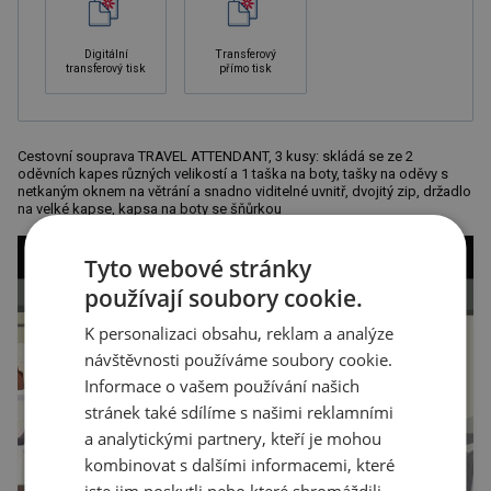
Digitální
Transferový
transferový tisk
přímo tisk
Cestovní souprava TRAVEL ATTENDANT, 3 kusy: skládá se ze 2
oděvních kapes různých velikostí a 1 taška na boty, tašky na oděvy s
netkaným oknem na větrání a snadno viditelné uvnitř, dvojitý zip, držadlo
na velké kapse, kapsa na boty se šňůrkou
Tyto webové stránky
používají soubory cookie.
K personalizaci obsahu, reklam a analýze
návštěvnosti používáme soubory cookie.
Informace o vašem používání našich
stránek také sdílíme s našimi reklamními
a analytickými partnery, kteří je mohou
kombinovat s dalšími informacemi, které
jste jim poskytli nebo které shromáždili