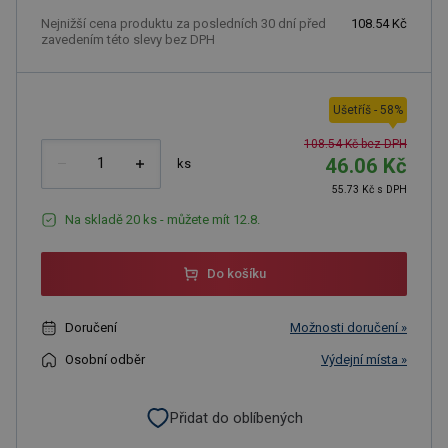
Nejnižší cena produktu za posledních 30 dní před
108.54 Kč
zavedením této slevy bez DPH
Ušetříš
-
58
%
108.54 Kč bez DPH
46.06 Kč
ks
55.73 Kč s DPH
Na skladě 20 ks - můžete mít 12.8.
Do košíku
Doručení
Možnosti doručení »
Osobní odběr
Výdejní místa »
Přidat do oblíbených