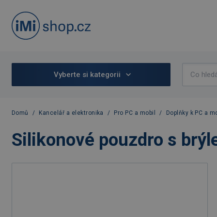
Vyberte si kategorii
Domů
/
Kancelář a elektronika
/
Pro PC a mobil
/
Doplňky k PC a mo
Silikonové pouzdro s brýl