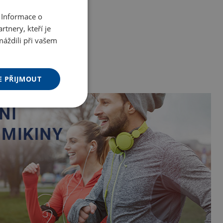
 Informace o
tnery, kteří je
máždili při vašem
E PŘIJMOUT