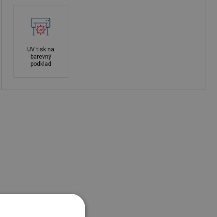
UV tisk na
barevný
podklad