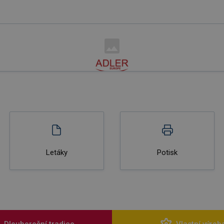
Letáky
Potisk
Dlouhoroční tradice
Vlastní výrob