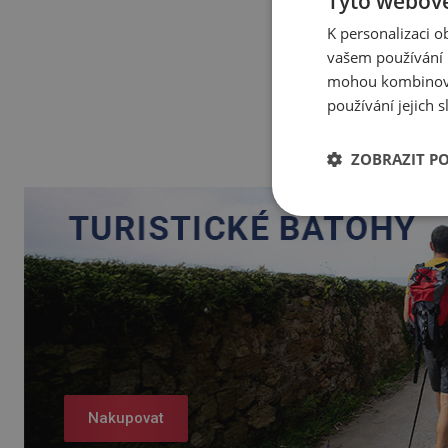
Tyto webové
K personalizaci 
vašem používání n
mohou kombinovat
používání jejich 
ZOBRAZIT P
Nakupovat