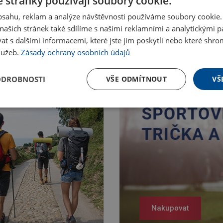
 stránky používají soubory cookie.
obsahu, reklam a analýze návštěvnosti používáme soubory cookie.
ašich stránek také sdílíme s našimi reklamními a analytickými par
 s dalšími informacemi, které jste jim poskytli nebo které shro
služeb.
Zásady ochrany osobních údajů
ODROBNOSTI
VŠE ODMÍTNOUT
VŠ
Nakupovat