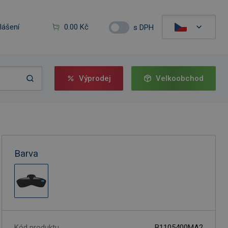
hlášení
0.00 Kč
s DPH
Výprodej
Velkoobchod
Barva
Kód produktu
B1105400MA2