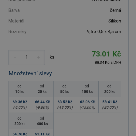
Barva
černá
Materiál
Silikon
Rozměry
9,5 x 0,5 x 4,5 cm
73.01 Kč
ks
88.34 Kč s DPH
Množstevní slevy
od
od
od
od
od
10
ks
20
ks
50
ks
100
ks
200
ks
69.36 Kč
66.44 Kč
63.52 Kč
62.06 Kč
58.41 Kč
(-
5.00
%)
(-
9.00
%)
(-
13.00
%)
(-
15.00
%)
(-
20.00
%)
od
od
300
ks
400
ks
54.76 Kč
51.11 Kč