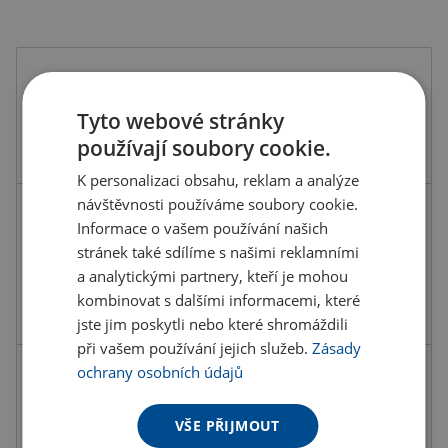
Barva
Tyto webové stránky
používají soubory cookie.
K personalizaci obsahu, reklam a analýze
návštěvnosti používáme soubory cookie.
Kód produktu
F4600900PD2
Informace o vašem používání našich
Barva
modrá
stránek také sdílíme s našimi reklamními
a analytickými partnery, kteří je mohou
Materiál
Akryl
kombinovat s dalšími informacemi, které
Rozměry
120X150CM
jste jim poskytli nebo které shromáždili
při vašem používání jejich služeb.
Zásady
ochrany osobních údajů
416.01 Kč
ks
503.37 Kč s DPH
VŠE PŘIJMOUT
Množstevní slevy