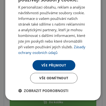
K personalizaci obsahu, reklam a analýze
od
od
od
návštěvnosti používáme soubory cookie.
10
ks
20
ks
50
ks
Informace o vašem používání našich
38.87 Kč
37.65 Kč
36.42 Kč
stránek také sdílíme s našimi reklamními
(-
5.00
%)
(-
8.00
%)
(-
11.00
%)
a analytickými partnery, kteří je mohou
od
od
od
kombinovat s dalšími informacemi, které
100
ks
200
ks
300
ks
jste jim poskytli nebo které shromáždili
při vašem používání jejich služeb.
Zásady
34.78 Kč
32.74 Kč
30.69 Kč
(-
15.00
%)
(-
20.00
%)
(-
25.00
%)
ochrany osobních údajů
od
400
ks
VŠE PŘIJMOUT
28.64 Kč
(-
30.00
%)
VŠE ODMÍTNOUT
U partnera 21755 ks můžete mít 12.8. až 18.8.
ZOBRAZIT PODROBNOSTI
Do košíku