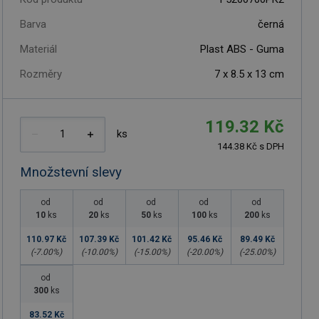
Barva
černá
Materiál
Plast ABS - Guma
Rozměry
7 x 8.5 x 13 cm
119.32 Kč
ks
144.38 Kč s DPH
Množstevní slevy
od
od
od
od
od
10
ks
20
ks
50
ks
100
ks
200
ks
110.97 Kč
107.39 Kč
101.42 Kč
95.46 Kč
89.49 Kč
(-
7.00
%)
(-
10.00
%)
(-
15.00
%)
(-
20.00
%)
(-
25.00
%)
od
300
ks
83.52 Kč