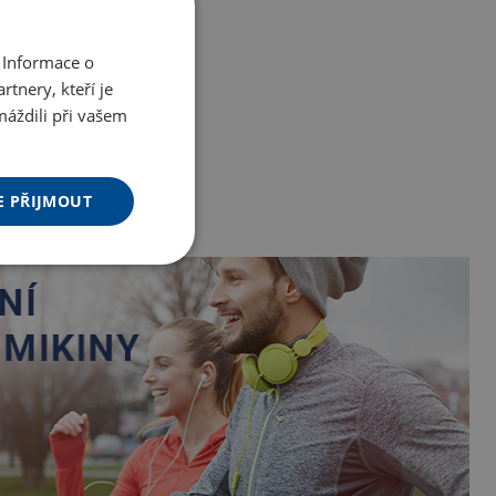
 Informace o
tnery, kteří je
máždili při vašem
E PŘIJMOUT