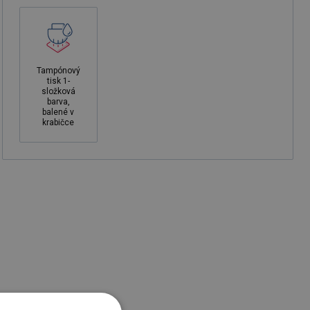
Tampónový
tisk 1-
složková
barva,
balené v
krabičce