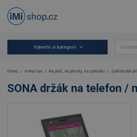
Vyberte si kategorii
Domů
/
Volný čas
/
Na pláž, do přírody, na zahradu
/
Cyklistické př
SONA držák na telefon / n