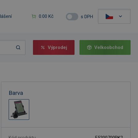
hlášení
0.00 Kč
s DPH
Výprodej
Velkoobchod
Barva
Kód produktu
F5200700PK2