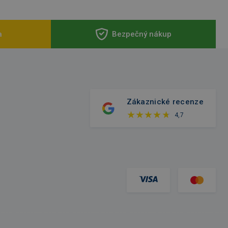
a
Bezpečný nákup
Zákaznické recenze
4,7