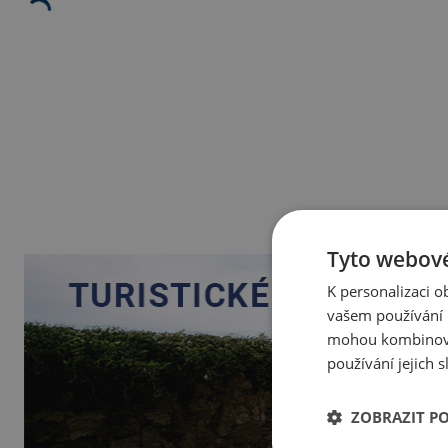
Tyto webové
K personalizaci 
vašem používání n
mohou kombinovat
používání jejich 
ZOBRAZIT P