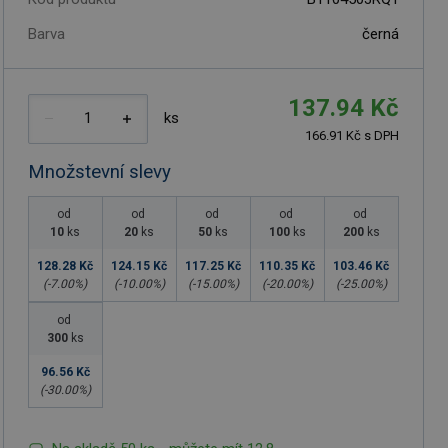
Barva
černá
137.94 Kč
ks
166.91 Kč s DPH
Množstevní slevy
od
od
od
od
od
10
ks
20
ks
50
ks
100
ks
200
ks
128.28 Kč
124.15 Kč
117.25 Kč
110.35 Kč
103.46 Kč
(-
7.00
%)
(-
10.00
%)
(-
15.00
%)
(-
20.00
%)
(-
25.00
%)
od
300
ks
96.56 Kč
(-
30.00
%)