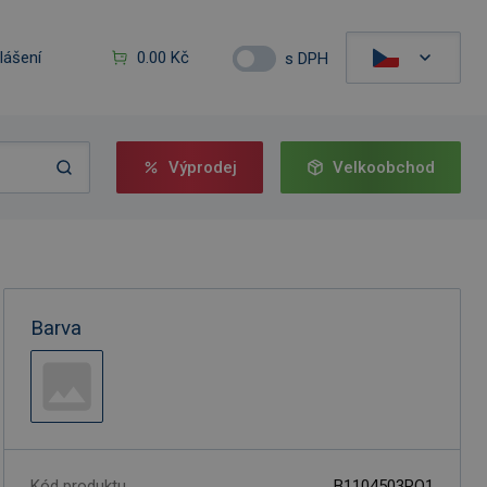
hlášení
0.00 Kč
s DPH
Výprodej
Velkoobchod
Barva
Kód produktu
B1104503RQ1