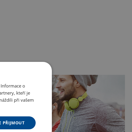
 Informace o
tnery, kteří je
máždili při vašem
E PŘIJMOUT