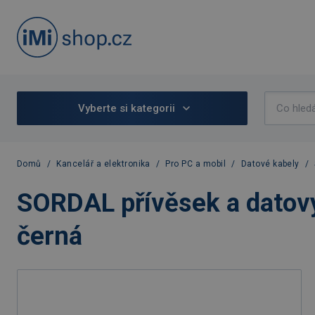
Vyberte si kategorii
Domů
/
Kancelář a elektronika
/
Pro PC a mobil
/
Datové kabely
/
SORDAL přívěsek a datový
černá