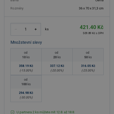
Barva
černá
Rozměry
36 x 70 x 31,3 cm
421.40 Kč
ks
509.89 Kč s DPH
Množstevní slevy
od
od
od
10
ks
20
ks
50
ks
358.19 Kč
337.12 Kč
316.05 Kč
(-
15.00
%)
(-
20.00
%)
(-
25.00
%)
od
100
ks
294.98 Kč
(-
30.00
%)
U partnera 2 ks můžete mít 12.8. až 18.8.