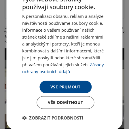
Digitální
Transferový
transferový tisk
přímo tisk
používají soubory cookie.
K personalizaci obsahu, reklam a analýze
návštěvnosti používáme soubory cookie.
Univerzální velký organizér do auta ze stabilního materiálu. Doporučená
Informace o vašem používání našich
technologie potisku: sítotisk G, K, DTR. Maximální velikost potisku: 200 x
stránek také sdílíme s našimi reklamními
80 mm. Rozměry: 70 x 36 x 28 cm. Poznámka: dodáváme bez dekorace.
Kartonové množství v ks: 20.
a analytickými partnery, kteří je mohou
kombinovat s dalšími informacemi, které
jste jim poskytli nebo které shromáždili
při vašem používání jejich služeb.
Zásady
ochrany osobních údajů
VŠE PŘIJMOUT
VŠE ODMÍTNOUT
ZOBRAZIT PODROBNOSTI