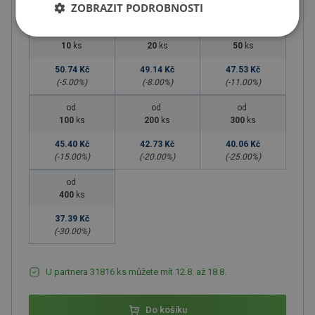
Množstevní slevy
ZOBRAZIT PODROBNOSTI
od
od
od
10
ks
20
ks
50
ks
50.74 Kč
49.14 Kč
47.53 Kč
(-
5.00
%)
(-
8.00
%)
(-
11.00
%)
od
od
od
100
ks
200
ks
300
ks
45.40 Kč
42.73 Kč
40.06 Kč
(-
15.00
%)
(-
20.00
%)
(-
25.00
%)
od
400
ks
37.39 Kč
(-
30.00
%)
U partnera 31816 ks můžete mít 12.8. až 18.8.
Do košíku