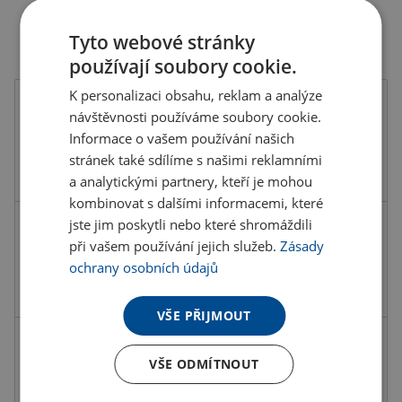
Tyto webové stránky
používají soubory cookie.
K personalizaci obsahu, reklam a analýze
Barva
návštěvnosti používáme soubory cookie.
Informace o vašem používání našich
stránek také sdílíme s našimi reklamními
a analytickými partnery, kteří je mohou
kombinovat s dalšími informacemi, které
jste jim poskytli nebo které shromáždili
Kód produktu
B0600600PD2
při vašem používání jejich služeb.
Zásady
Barva
hnědá béžová
ochrany osobních údajů
Rozměry
Ø6X9,5 CM
VŠE PŘIJMOUT
53.41 Kč
ks
VŠE ODMÍTNOUT
64.63 Kč s DPH