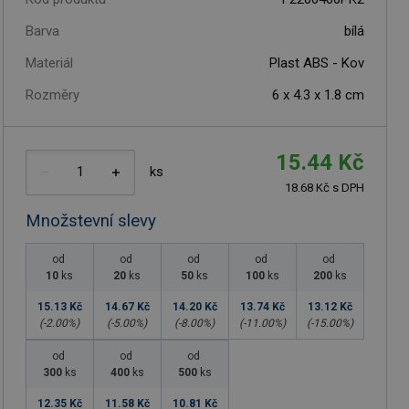
Barva
bílá
Materiál
Plast ABS - Kov
Rozměry
6 x 4.3 x 1.8 cm
15.44 Kč
ks
18.68 Kč s DPH
Množstevní slevy
od
od
od
od
od
10
ks
20
ks
50
ks
100
ks
200
ks
15.13 Kč
14.67 Kč
14.20 Kč
13.74 Kč
13.12 Kč
(-
2.00
%)
(-
5.00
%)
(-
8.00
%)
(-
11.00
%)
(-
15.00
%)
od
od
od
300
ks
400
ks
500
ks
12.35 Kč
11.58 Kč
10.81 Kč