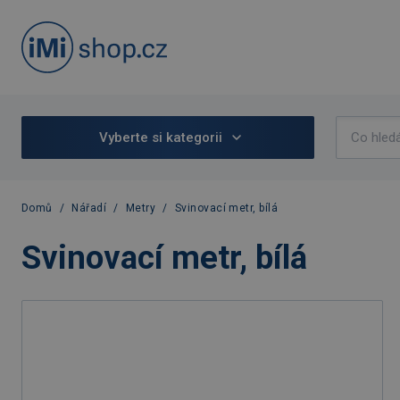
Vyberte si kategorii
Domů
/
Nářadí
/
Metry
/
Svinovací metr, bílá
Svinovací metr, bílá