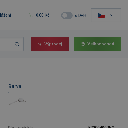
hlášení
0.00 Kč
s DPH
Výprodej
Velkoobchod
Barva
Kód produktu
F2200400PK2