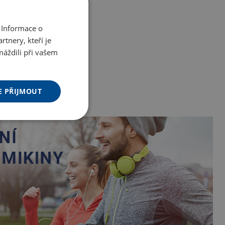
 Informace o
tnery, kteří je
máždili při vašem
E PŘIJMOUT