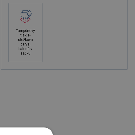
Tampónový
tisk 1-
složková
barva,
balené v
sáčku