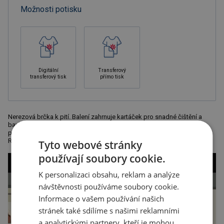
Možnosti potisku
Digitální
Transferový
transferový tisk
přímo tisk
Nerezová brčka k pití. Balení zahrnuje kartáček pro snadné čištění a
bavlněný sáček, který šetří životní prostředí. Doporučená technologie
potisku: sítotisk K, DTR, gravír. Maximální velikost potisku: 70 × 30 mm.
Rozměry: brčka – o 0,6 × 21, 5 cm. K
Tyto webové stránky
používají soubory cookie.
K personalizaci obsahu, reklam a analýze
návštěvnosti používáme soubory cookie.
Informace o vašem používání našich
stránek také sdílíme s našimi reklamními
a analytickými partnery, kteří je mohou