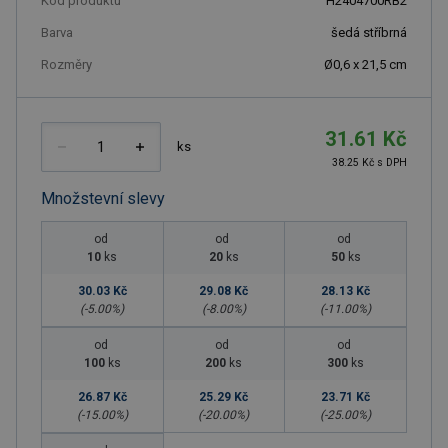
Kód produktu
H2404700RB2
Barva
šedá stříbrná
Rozměry
Ø0,6 x 21,5 cm
31.61 Kč
ks
38.25 Kč s DPH
Množstevní slevy
od
od
od
10
ks
20
ks
50
ks
30.03 Kč
29.08 Kč
28.13 Kč
(-
5.00
%)
(-
8.00
%)
(-
11.00
%)
od
od
od
100
ks
200
ks
300
ks
26.87 Kč
25.29 Kč
23.71 Kč
(-
15.00
%)
(-
20.00
%)
(-
25.00
%)