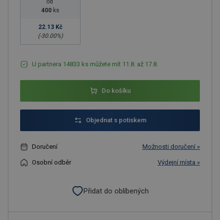
od
400
ks
22.13 Kč
(-
30.00
%)
U partnera 14833 ks můžete mít 11.8. až 17.8.
Do košíku
Objednat s potiskem
Doručení
Možnosti doručení »
Osobní odběr
Výdejní místa »
Přidat do oblíbených