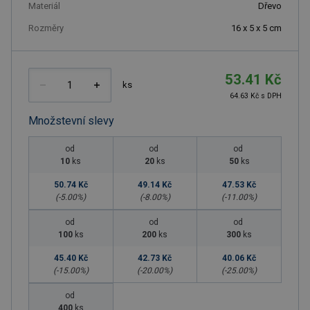
Materiál
Dřevo
Rozměry
16 x 5 x 5 cm
53.41 Kč
ks
64.63 Kč s DPH
Množstevní slevy
od
od
od
10
ks
20
ks
50
ks
50.74 Kč
49.14 Kč
47.53 Kč
(-
5.00
%)
(-
8.00
%)
(-
11.00
%)
od
od
od
100
ks
200
ks
300
ks
45.40 Kč
42.73 Kč
40.06 Kč
(-
15.00
%)
(-
20.00
%)
(-
25.00
%)
od
400
ks