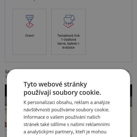
Gravír
Tampónový tisk
1-složková
barva, balené v
krabičce
Šikovná hra věž, vyrobená ze dřeva, baleno v dárkové krabičce, rozměr
16 x 5 x 5 cm.
Tyto webové stránky
používají soubory cookie.
K personalizaci obsahu, reklam a analýze
návštěvnosti používáme soubory cookie.
Informace o vašem používání našich
stránek také sdílíme s našimi reklamními
a analytickými partnery, kteří je mohou