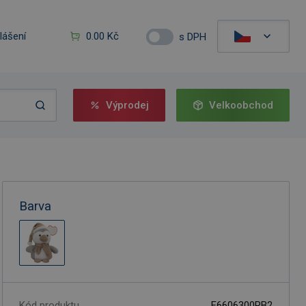
hlášení
0.00 Kč
s DPH
Výprodej
Velkoobchod
Barva
Kód produktu
F6606300RB2