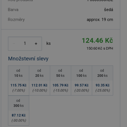
Barva
šedá
Rozměry
approx. 19 cm
124.46 Kč
ks
150.60 Kč s DPH
Množstevní slevy
od
od
od
od
od
10
ks
20
ks
50
ks
100
ks
200
ks
115.75 Kč
112.01 Kč
105.79 Kč
99.57 Kč
93.35 Kč
(-
7.00
%)
(-
10.00
%)
(-
15.00
%)
(-
20.00
%)
(-
25.00
%)
od
300
ks
87.12 Kč
(-
30.00
%)