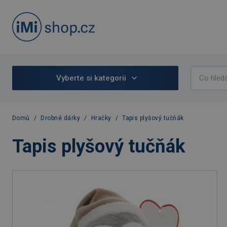
Vyberte si kategorii
Domů
/
Drobné dárky
/
Hračky
/
Tapis plyšový tučňák
Tapis plyšový tučňák