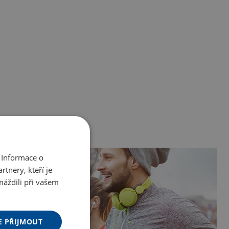
 Informace o
tnery, kteří je
máždili při vašem
E PŘIJMOUT