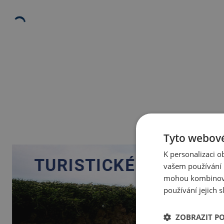
Tyto webové
K personalizaci 
vašem používání n
mohou kombinovat
používání jejich 
ZOBRAZIT P