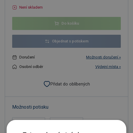
Není skladem
Do košíku
Objednat s potiskem
Doručení
Možnosti doručení »
Osobní odběr
Výdejní místa »
Přidat do oblíbených
Možnosti potisku