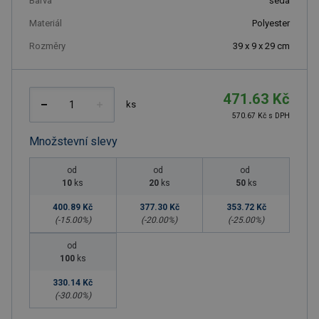
Barva
šedá
Materiál
Polyester
Rozměry
39 x 9 x 29 cm
471.63 Kč
ks
570.67 Kč s DPH
Množstevní slevy
od
od
od
10
ks
20
ks
50
ks
400.89 Kč
377.30 Kč
353.72 Kč
(-
15.00
%)
(-
20.00
%)
(-
25.00
%)
od
100
ks
330.14 Kč
(-
30.00
%)