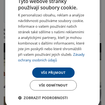
Tyto webové stránky
používají soubory cookie.
Digitální
Transferový
transferový tisk
přímo tisk
K personalizaci obsahu, reklam a analýze
návštěvnosti používáme soubory cookie.
Informace o vašem používání našich
Brašna na notebook z 600D polyesteru, s černým zipem a přední
stránek také sdílíme s našimi reklamními
kapsou. Rozměr: 39 x 9 x 29 cm. Doporučená technologie tisku: Sítotisk
a analytickými partnery, kteří je mohou
S2
kombinovat s dalšími informacemi, které
jste jim poskytli nebo které shromáždili
při vašem používání jejich služeb.
Zásady
ochrany osobních údajů
VŠE PŘIJMOUT
VŠE ODMÍTNOUT
ZOBRAZIT PODROBNOSTI