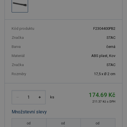
Kód produktu
F2304400PB2
Značka
STAC
Barva
černá
Materiál
ABS plast, Kov
Značka
STAC
Rozměry
17,5 x Ø 2 cm
174.69 Kč
ks
211.37 Kč s DPH
Množstevní slevy
od
od
od