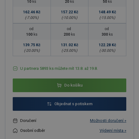
10
ks
20
ks
50
ks
162.46 Kč
157.22 Kč
148.49 Kč
(-
7.00
%)
(-
10.00
%)
(-
15.00
%)
od
od
od
100
ks
200
ks
300
ks
139.75 Kč
131.02 Kč
122.28 Kč
(-
20.00
%)
(-
25.00
%)
(-
30.00
%)
U partnera 5893 ks můžete mít 13.8. až 19.8.
Do košíku
Objednat s potiskem
Doručení
Možnosti doručení »
Osobní odběr
Výdejní místa »