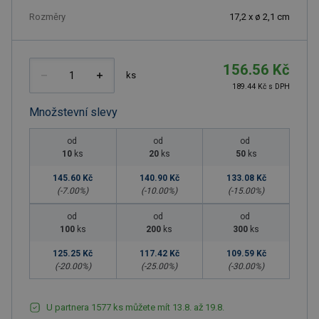
Rozměry
17,2 x ø 2,1 cm
156.56 Kč
ks
189.44 Kč s DPH
Množstevní slevy
od
od
od
10
ks
20
ks
50
ks
145.60 Kč
140.90 Kč
133.08 Kč
(-
7.00
%)
(-
10.00
%)
(-
15.00
%)
od
od
od
100
ks
200
ks
300
ks
125.25 Kč
117.42 Kč
109.59 Kč
(-
20.00
%)
(-
25.00
%)
(-
30.00
%)
U partnera 1577 ks můžete mít 13.8. až 19.8.