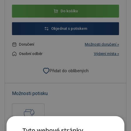
Do košíku
Objednat s potiskem
Doručení
Možnosti doručení »
Osobní odběr
Výdejní místa »
Přidat do oblíbených
Možnosti potisku
Tyto webové stránky
Tampónový tisk