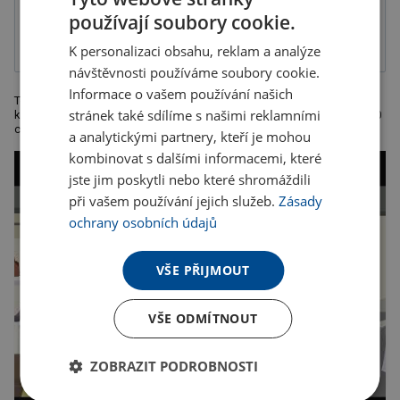
1-složková
používají soubory cookie.
barva, balené v
krabičce
K personalizaci obsahu, reklam a analýze
návštěvnosti používáme soubory cookie.
Informace o vašem používání našich
Teleskopická svítilna se 3 LED světly s flexibilní částí a magnetem na
stránek také sdílíme s našimi reklamními
konci, takže Vám pomůže dostat kovové věci z nejužších míst. Délka 60
cm. Rozměry: 17,2 x o 2,1 cm. Kartonové množství: 100.
a analytickými partnery, kteří je mohou
kombinovat s dalšími informacemi, které
jste jim poskytli nebo které shromáždili
při vašem používání jejich služeb.
Zásady
ochrany osobních údajů
VŠE PŘIJMOUT
VŠE ODMÍTNOUT
ZOBRAZIT PODROBNOSTI