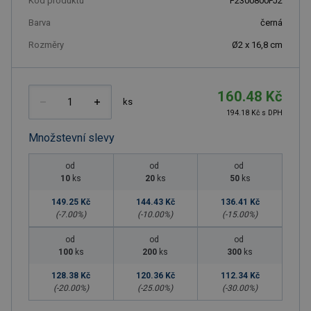
Kód produktu
F2300800PJ2
Barva
černá
Rozměry
Ø2 x 16,8 cm
160.48 Kč
ks
194.18 Kč s DPH
Množstevní slevy
od
od
od
10
ks
20
ks
50
ks
149.25 Kč
144.43 Kč
136.41 Kč
(-
7.00
%)
(-
10.00
%)
(-
15.00
%)
od
od
od
100
ks
200
ks
300
ks
128.38 Kč
120.36 Kč
112.34 Kč
(-
20.00
%)
(-
25.00
%)
(-
30.00
%)