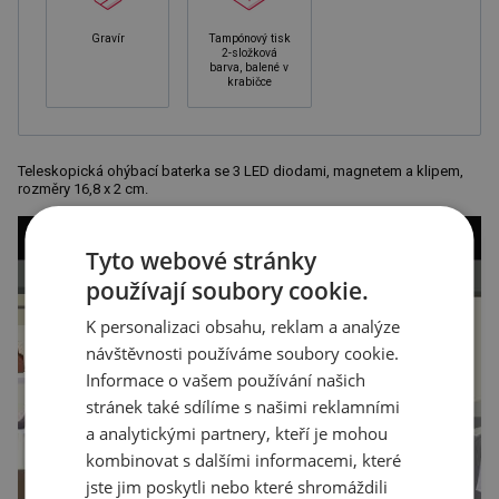
Gravír
Tampónový tisk
2-složková
barva, balené v
krabičce
Teleskopická ohýbací baterka se 3 LED diodami, magnetem a klipem,
rozměry 16,8 x 2 cm.
Tyto webové stránky
používají soubory cookie.
K personalizaci obsahu, reklam a analýze
návštěvnosti používáme soubory cookie.
Informace o vašem používání našich
stránek také sdílíme s našimi reklamními
a analytickými partnery, kteří je mohou
kombinovat s dalšími informacemi, které
jste jim poskytli nebo které shromáždili