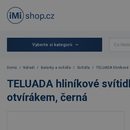
Vyberte si kategorii
Domů
/
Nářadí
/
Baterky a svítidla
/
Svítidla
/
TELUADA hliníkové 
TELUADA hliníkové svítid
otvírákem, černá