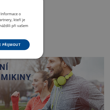
 Informace o
tnery, kteří je
máždili při vašem
E PŘIJMOUT