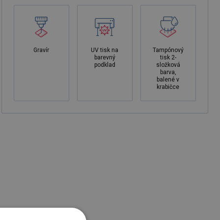
Gravír
UV tisk na
Tampónový
barevný
tisk 2-
podklad
složková
barva,
balené v
krabičce