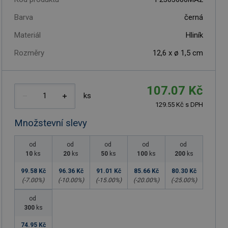
Barva
černá
Materiál
Hliník
Rozměry
12,6 x ø 1,5 cm
107.07 Kč
ks
129.55 Kč s DPH
Množstevní slevy
od
od
od
od
od
10
ks
20
ks
50
ks
100
ks
200
ks
99.58 Kč
96.36 Kč
91.01 Kč
85.66 Kč
80.30 Kč
(-
7.00
%)
(-
10.00
%)
(-
15.00
%)
(-
20.00
%)
(-
25.00
%)
od
300
ks
74.95 Kč