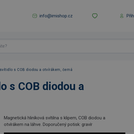
info@imishop.cz
Při
svítidlo s COB diodou a otvírákem, černá
lo s COB diodou a
Magnetická hliníková svítilna s klipem, COB diodou a
otvírákem na láhve. Doporučený potisk: gravír