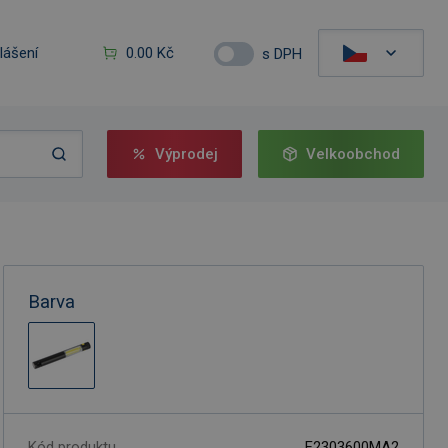
hlášení
0.00 Kč
s DPH
Výprodej
Velkoobchod
Barva
Kód produktu
F2303600MA2