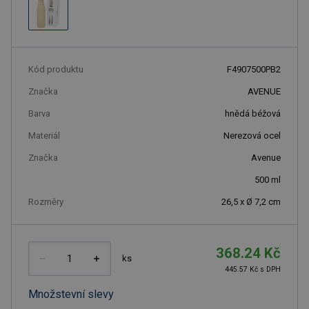
Kód produktu
F4907500PB2
Značka
AVENUE
Barva
hnědá béžová
Materiál
Nerezová ocel
Značka
Avenue
500
ml
Rozměry
26,5 x Ø 7,2 cm
368.24 Kč
ks
445.57 Kč s DPH
Množstevní slevy