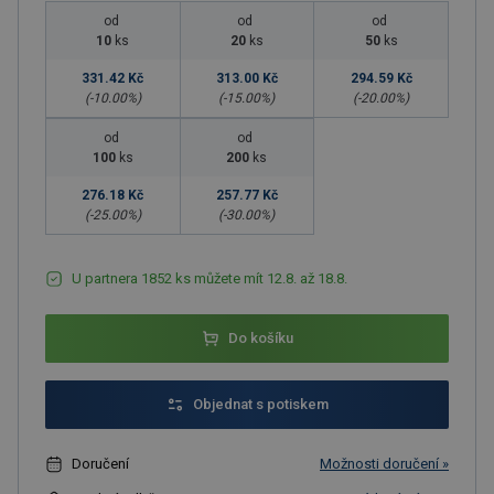
od
od
od
10
ks
20
ks
50
ks
331.42 Kč
313.00 Kč
294.59 Kč
(-
10.00
%)
(-
15.00
%)
(-
20.00
%)
od
od
100
ks
200
ks
276.18 Kč
257.77 Kč
(-
25.00
%)
(-
30.00
%)
U partnera 1852 ks můžete mít 12.8. až 18.8.
Do košíku
Objednat s potiskem
Doručení
Možnosti doručení »