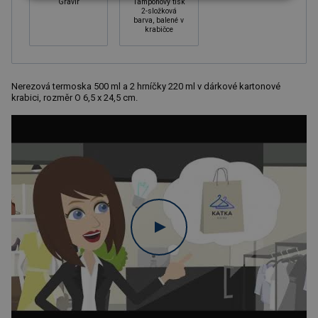
Gravír
Tampónový tisk
2-složková
barva, balené v
krabičce
Nerezová termoska 500 ml a 2 hrníčky 220 ml v dárkové kartonové
krabici, rozměr O 6,5 x 24,5 cm.