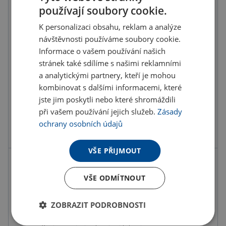
používají soubory cookie.
Do košíku
K personalizaci obsahu, reklam a analýze
návštěvnosti používáme soubory cookie.
Informace o vašem používání našich
Objednat s potiskem
stránek také sdílíme s našimi reklamními
a analytickými partnery, kteří je mohou
Doručení
Možnosti doručení »
kombinovat s dalšími informacemi, které
Osobní odběr
Výdejní místa »
jste jim poskytli nebo které shromáždili
při vašem používání jejich služeb.
Zásady
ochrany osobních údajů
Přidat do oblíbených
VŠE PŘIJMOUT
Možnosti potisku
VŠE ODMÍTNOUT
ZOBRAZIT PODROBNOSTI