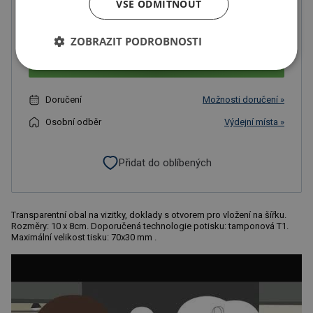
VŠE ODMÍTNOUT
U partnera 88771 ks můžete mít 11.8. až 17.8.
ZOBRAZIT PODROBNOSTI
Do košíku
Doručení
Možnosti doručení »
Osobní odběr
Výdejní místa »
Přidat do oblíbených
Transparentní obal na vizitky, doklady s otvorem pro vložení na šířku.
Rozměry: 10 x 8cm. Doporučená technologie potisku: tamponová T1.
Maximální velikost tisku: 70x30 mm .