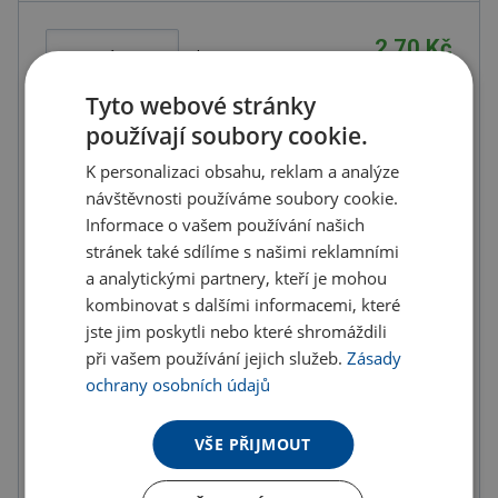
2.70 Kč
ks
3.27 Kč s DPH
Tyto webové stránky
Množstevní slevy
používají soubory cookie.
od
od
od
K personalizaci obsahu, reklam a analýze
10
ks
20
ks
50
ks
návštěvnosti používáme soubory cookie.
2.65 Kč
2.57 Kč
2.48 Kč
Informace o vašem používání našich
(-
2.00
%)
(-
5.00
%)
(-
8.00
%)
stránek také sdílíme s našimi reklamními
a analytickými partnery, kteří je mohou
od
od
od
100
ks
200
ks
300
ks
kombinovat s dalšími informacemi, které
jste jim poskytli nebo které shromáždili
2.40 Kč
2.30 Kč
2.16 Kč
(-
při vašem používání jejich služeb.
11.00
%)
(-
15.00
%)
Zásady
(-
20.00
%)
ochrany osobních údajů
od
od
400
ks
500
ks
VŠE PŘIJMOUT
2.03 Kč
1.89 Kč
(-
25.00
%)
(-
30.00
%)