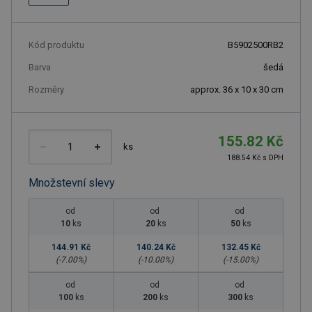
Kód produktu
B5902500RB2
Barva
šedá
Rozměry
approx. 36 x 10 x 30 cm
155.82 Kč
ks
188.54 Kč s DPH
Množstevní slevy
od
od
od
10
ks
20
ks
50
ks
144.91 Kč
140.24 Kč
132.45 Kč
(-
7.00
%)
(-
10.00
%)
(-
15.00
%)
od
od
od
100
ks
200
ks
300
ks