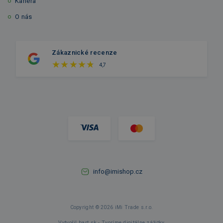
Kariéra
O nás
Zákaznické recenze
4,7
info@imishop.cz
Copyright © 2026 iMi Trade s.r.o.
Vytvořil bart.sk - Tvoríme digitálne zážitky