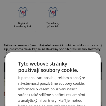
Digitální
Transferový
transferový tisk
přímo tisk
Taška na rameno v černobílošedé barevné kombinaci s klopou na suchý
zip, prostorná hlavní kapsa, nastavitelný popruh přes rameno. Rozměry:
36 x 10 x 30 cm. Materiál: 600D Polyester. Doporučená technologie
potisku: sítotisk S2.
Tyto webové stránky
používají soubory cookie.
K personalizaci obsahu, reklam a analýze
návštěvnosti používáme soubory cookie.
Informace o vašem používání našich
stránek také sdílíme s našimi reklamními
a analytickými partnery, kteří je mohou