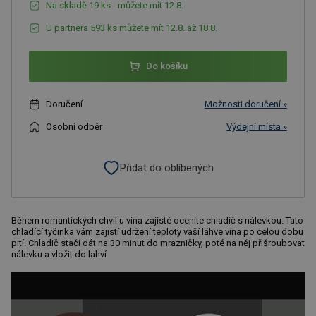
Na skladě 19 ks - můžete mít 12.8.
U partnera 593 ks můžete mít 12.8. až 18.8.
Do košíku
Doručení
Možnosti doručení »
Osobní odběr
Výdejní místa »
Přidat do oblíbených
Během romantických chvil u vína zajisté oceníte chladič s nálevkou. Tato
chladící tyčinka vám zajistí udržení teploty vaší láhve vína po celou dobu
pití. Chladič stačí dát na 30 minut do mrazničky, poté na něj přišroubovat
nálevku a vložit do lahví