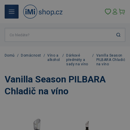
Domů
/
Domácnost
/
Víno a
/
Dárkové
/
Vanilla Season
alkohol
předměty a
PILBARA Chladič
sady na víno
na víno
Vanilla Season PILBARA
Chladič na víno