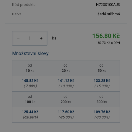
Kód produktu
H7200100AJ3
Barva
šedá stříbrná
156.80 Kč
ks
189.73 Kč s DPH
Množstevní slevy
od
od
od
10
ks
20
ks
50
ks
145.82 Kč
141.12 Kč
133.28 Kč
(-
7.00
%)
(-
10.00
%)
(-
15.00
%)
od
od
od
100
ks
200
ks
300
ks
125.44 Kč
117.60 Kč
109.76 Kč
(-
20.00
%)
(-
25.00
%)
(-
30.00
%)